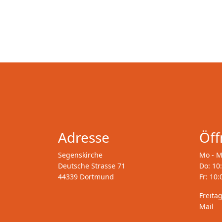
Adresse
Öff
Segenskirche
Mo - M
Deutsche Strasse 71
Do: 10
44339 Dortmund
Fr: 10:
Freita
Mail