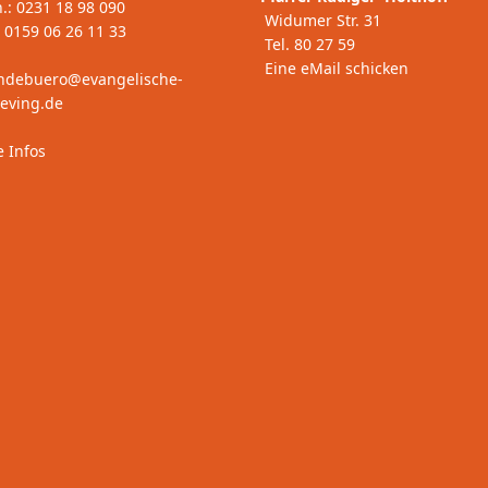
n.: 0231 18 98 090
Widumer Str. 31
: 0159 06 26 11 33
Tel. 80 27 59
Eine eMail schicken
ndebuero@evangelische-
-eving.de
e Infos