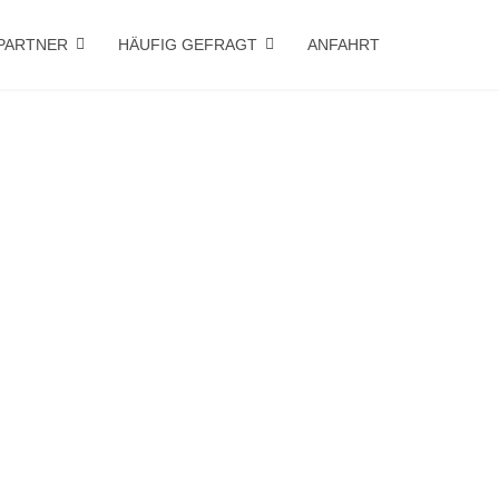
PARTNER
HÄUFIG GEFRAGT
ANFAHRT