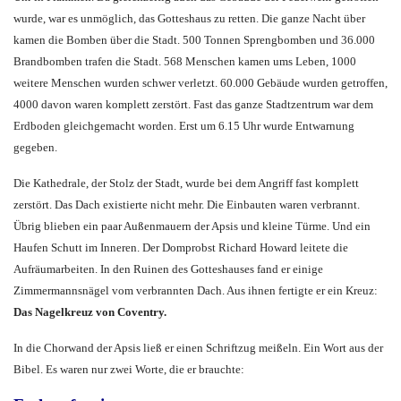
wurde, war es unmöglich, das Gotteshaus zu retten. Die ganze Nacht über
kamen die Bomben über die Stadt. 500 Tonnen Sprengbomben und 36.000
Brandbomben trafen die Stadt. 568 Menschen kamen ums Leben, 1000
weitere Menschen wurden schwer verletzt. 60.000 Gebäude wurden getroffen,
4000 davon waren komplett zerstört. Fast das ganze Stadtzentrum war dem
Erdboden gleichgemacht worden. Erst um 6.15 Uhr wurde Entwarnung
gegeben.
Die Kathedrale, der Stolz der Stadt, wurde bei dem Angriff fast komplett
zerstört. Das Dach existierte nicht mehr. Die Einbauten waren verbrannt.
Übrig blieben ein paar Außenmauern der Apsis und kleine Türme. Und ein
Haufen Schutt im Inneren. Der Domprobst Richard Howard leitete die
Aufräumarbeiten. In den Ruinen des Gotteshauses fand er einige
Zimmermannsnägel vom verbrannten Dach. Aus ihnen fertigte er ein Kreuz:
Das Nagelkreuz von Coventry.
In die Chorwand der Apsis ließ er einen Schriftzug meißeln. Ein Wort aus der
Bibel. Es waren nur zwei Worte, die er brauchte: