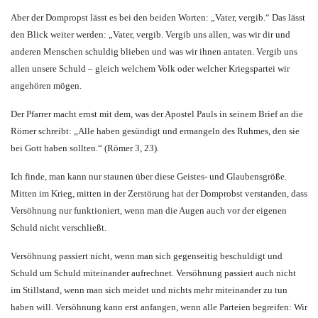
Aber der Dompropst lässt es bei den beiden Worten: „Vater, vergib.“ Das lässt
den Blick weiter werden: „Vater, vergib. Vergib uns allen, was wir dir und
anderen Menschen schuldig blieben und was wir ihnen antaten. Vergib uns
allen unsere Schuld – gleich welchem Volk oder welcher Kriegspartei wir
angehören mögen.
Der Pfarrer macht ernst mit dem, was der Apostel Pauls in seinem Brief an die
Römer schreibt: „Alle haben gesündigt und ermangeln des Ruhmes, den sie
bei Gott haben sollten.“ (Römer 3, 23).
Ich finde, man kann nur staunen über diese Geistes- und Glaubensgröße.
Mitten im Krieg, mitten in der Zerstörung hat der Domprobst verstanden, dass
Versöhnung nur funktioniert, wenn man die Augen auch vor der eigenen
Schuld nicht verschließt.
Versöhnung passiert nicht, wenn man sich gegenseitig beschuldigt und
Schuld um Schuld miteinander aufrechnet. Versöhnung passiert auch nicht
im Stillstand, wenn man sich meidet und nichts mehr miteinander zu tun
haben will. Versöhnung kann erst anfangen, wenn alle Parteien begreifen: Wir