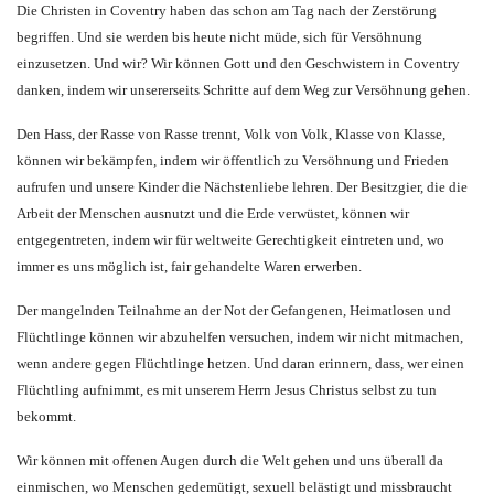
Die Christen in Coventry haben das schon am Tag nach der Zerstörung
begriffen. Und sie werden bis heute nicht müde, sich für Versöhnung
einzusetzen. Und wir? Wir können Gott und den Geschwistern in Coventry
danken, indem wir unsererseits Schritte auf dem Weg zur Versöhnung gehen.
Den Hass, der Rasse von Rasse trennt, Volk von Volk, Klasse von Klasse,
können wir bekämpfen, indem wir öffentlich zu Versöhnung und Frieden
aufrufen und unsere Kinder die Nächstenliebe lehren. Der Besitzgier, die die
Arbeit der Menschen ausnutzt und die Erde verwüstet, können wir
entgegentreten, indem wir für weltweite Gerechtigkeit eintreten und, wo
immer es uns möglich ist, fair gehandelte Waren erwerben.
Der mangelnden Teilnahme an der Not der Gefangenen, Heimatlosen und
Flüchtlinge können wir abzuhelfen versuchen, indem wir nicht mitmachen,
wenn andere gegen Flüchtlinge hetzen. Und daran erinnern, dass, wer einen
Flüchtling aufnimmt, es mit unserem Herrn Jesus Christus selbst zu tun
bekommt.
Wir können mit offenen Augen durch die Welt gehen und uns überall da
einmischen, wo Menschen gedemütigt, sexuell belästigt und missbraucht