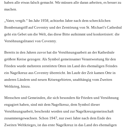
haben alle etwas falsch gemacht. Wir müssen alle daran arbeiten, es besser zu
machen.
„Vater, vergib.“ Im Jahr 1958, achtzehn Jahre nach dem schrecklichen
Bombenangriff auf Coventry und der Zerstörung von St. Michael’s Cathedral
geht ein Gebet um die Welt, das diese Bitte aufnimmt und konkretisiert: die
Versöhnungslitanei von Coventry.
Bereits in den Jahren zuvor hat die Versöhnungsarbeit an der Kathedrale
größere Kreise gezogen: Als Symbol gemeinsamer Verantwortung für den
Frieden wurde mehreren zerstörten Orten im Land des ehemaligen Feindes
ein Nagelkreuz aus Coventry überreicht. Im Laufe der Zeit kamen Orte in
anderen Ländern und neuen Krisengebieten, unabhängig vom Zweiten
Weltkrieg, hinzu.
Menschen und Gemeinden, die sich besonders für Frieden und Versöhnung
engagiert haben, sind mit dem Nagelkreuz, dem Symbol dieser
Versöhnungsarbeit, beschenkt worden und zur Nagelkreuzgemeinschaft
zusammengewachsen. Schon 1947, nur zwei Jahre nach dem Ende des
Zweiten Weltkrieges, ist das erste Nagelkreuz in das Land des ehemaligen