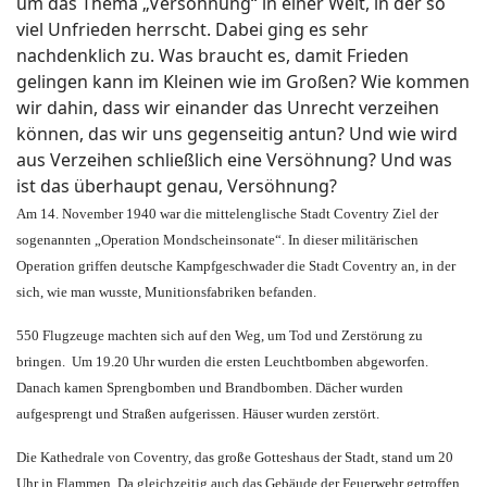
um das Thema „Versöhnung“ in einer Welt, in der so
viel Unfrieden herrscht. Dabei ging es sehr
nachdenklich zu. Was braucht es, damit Frieden
gelingen kann im Kleinen wie im Großen? Wie kommen
wir dahin, dass wir einander das Unrecht verzeihen
können, das wir uns gegenseitig antun? Und wie wird
aus Verzeihen schließlich eine Versöhnung? Und was
ist das überhaupt genau, Versöhnung?
Am 14. November 1940 war die mittelenglische Stadt Coventry Ziel der
sogenannten „Operation Mondscheinsonate“. In dieser militärischen
Operation griffen deutsche Kampfgeschwader die Stadt Coventry an, in der
sich, wie man wusste, Munitionsfabriken befanden.
550 Flugzeuge machten sich auf den Weg, um Tod und Zerstörung zu
bringen. Um 19.20 Uhr wurden die ersten Leuchtbomben abgeworfen.
Danach kamen Sprengbomben und Brandbomben. Dächer wurden
aufgesprengt und Straßen aufgerissen. Häuser wurden zerstört.
Die Kathedrale von Coventry, das große Gotteshaus der Stadt, stand um 20
Uhr in Flammen. Da gleichzeitig auch das Gebäude der Feuerwehr getroffen